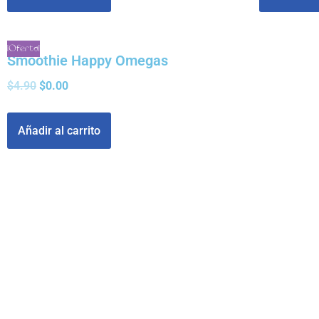
¡Oferta!
Smoothie Happy Omegas
$
4.90
$
0.00
Añadir al carrito