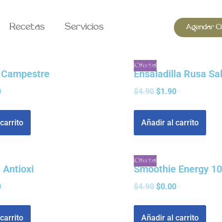
Recetas
Servicios
Agendar Ci
¡Oferta!
 Campestre
Ensaladilla Rusa Sa
0
$
4.90
$
1.90
carrito
Añadir al carrito
¡Oferta!
 Antioxi
Smoothie Energy 1
0
$
4.90
$
0.00
carrito
Añadir al carrito