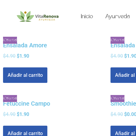
Inicio
Ayurveda
Saltar
al
contenido
¡Oferta!
¡Oferta!
Ensalada Amore
Ensalada
$
4.90
$
1.90
$
4.90
$
1.9
Añadir al carrito
Añadir al 
¡Oferta!
¡Oferta!
Fetuccine Campo
Smoothie
$
4.90
$
1.90
$
4.90
$
0.0
Añadir al carrito
Añadir al 