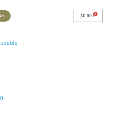
0
ta
$
0.00
ludable
00