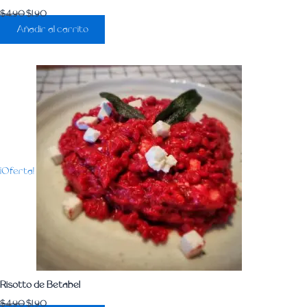
$
4.90
$
1.90
Añadir al carrito
¡Oferta!
Risotto de Betabel
$
4.90
$
1.90