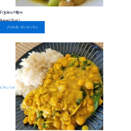
Frijoles Milpa
$
4.90
$
1.90
Añadir al carrito
¡Oferta!