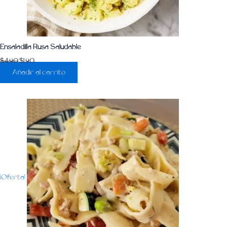
Ensaladilla Rusa Saludable
$
4.90
$
1.90
Añadir al carrito
¡Oferta!