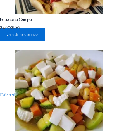
Fetuccine Campo
$
4.90
$
1.90
Añadir al carrito
¡Oferta!