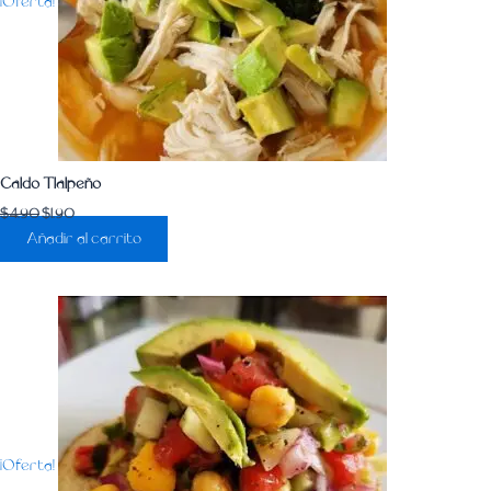
¡Oferta!
Caldo Tlalpeño
$
4.90
$
1.90
Añadir al carrito
¡Oferta!