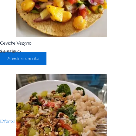
Ceviche Vegano
$
4.90
$
1.90
Añadir al carrito
¡Oferta!