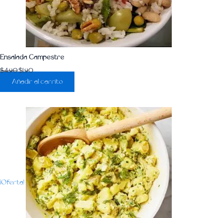
Ensalada Campestre
$
4.90
$
1.90
Añadir al carrito
¡Oferta!