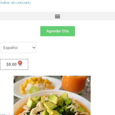
Saltar al contenido
Menu
Agendar Cita
0
Cart
$
0.00