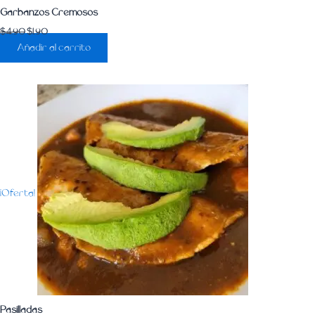
Garbanzos Cremosos
$
4.90
$
1.90
Añadir al carrito
¡Oferta!
Pasilladas