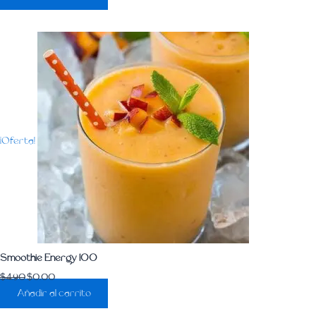
¡Oferta!
Smoothie Energy 100
$
4.90
$
0.00
Añadir al carrito