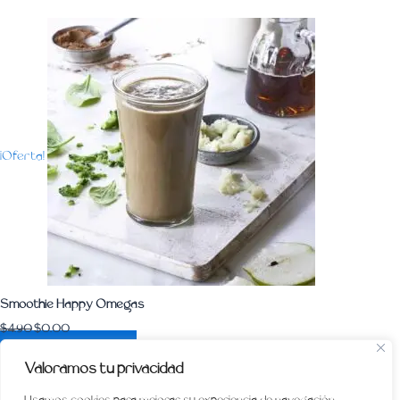
¡Oferta!
Smoothie Happy Omegas
$
4.90
$
0.00
Añadir al carrito
Valoramos tu privacidad
1
2